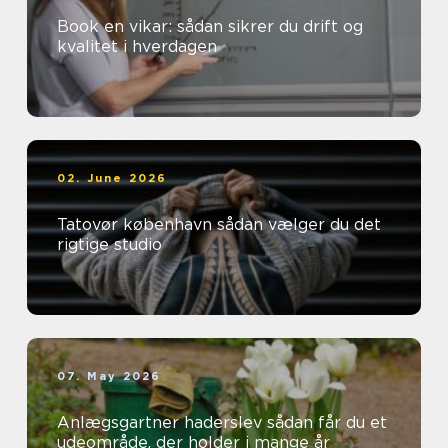
Book en vikar: sådan sikrer du drift og
kvalitet i hverdagen
02. June 2026
Tatovør københavn sådan vælger du det
rigtige studio
07. May 2026
Anlægsgartner haderslev sådan får du et
udeområde, der holder i mange år