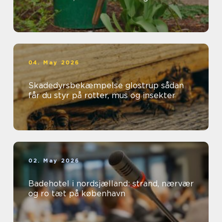
04. May 2026
Skadedyrsbekæmpelse glostrup sådan
får du styr på rotter, mus og insekter
02. May 2026
Badehotel i nordsjælland: strand, nærvær
og ro tæt på københavn