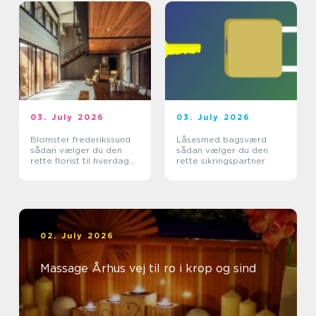
03. July 2026
03. July 2026
Blomster frederikssund
Låsesmed bagsværd
sådan vælger du den
sådan vælger du den
rette florist til hverdag
rette sikringspartner
og særlige øjeblikke
02. July 2026
Massage Århus vej til ro i krop og sind