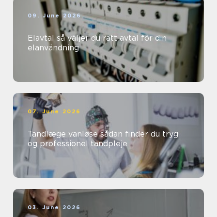
09. June 2026
Elavtal så väljer du rätt avtal för din
elanvändning
07. June 2026
Tandlæge vanløse sådan finder du tryg
og professionel tandpleje
03. June 2026