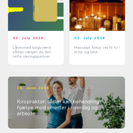
03. July 2026
02. July 2026
Låsesmed bagsværd
Massage Århus vej til ro i
sådan vælger du den
krop og sind
rette sikringspartner
30. June 2026
Kiropraktor: sådan kan behandling
hjælpe mod smerter i hverdag og
arbejde