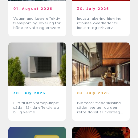
01. August 2026
30. July 2026
Vognmand køge effektiv
Industrilakering hjørring
transport og levering for
robuste overflader til
både private og erhverv
industri og erhverv
30. July 2026
03. July 2026
Luft til luft varmepumpe:
Blomster frederikssund
sådan får du effektiv og
sådan vælger du den
billig varme
rette florist til hverdag
og særlige øjeblikke