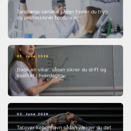
Tandlæge vanløse sådan finder du tryg
og professionel tandpleje
03. June 2026
Book en vikar: sådan sikrer du drift og
kvalitet i hverdagen
02. June 2026
Tatovør københavn sådan vælger du det