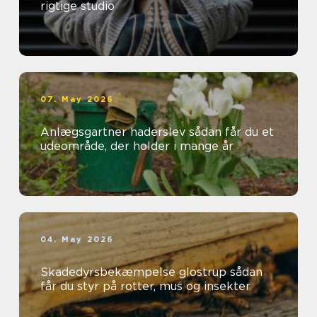
rigtige studio
07. May 2026
Anlægsgartner haderslev sådan får du et
udeområde, der holder i mange år
04. May 2026
Skadedyrsbekæmpelse glostrup sådan
får du styr på rotter, mus og insekter