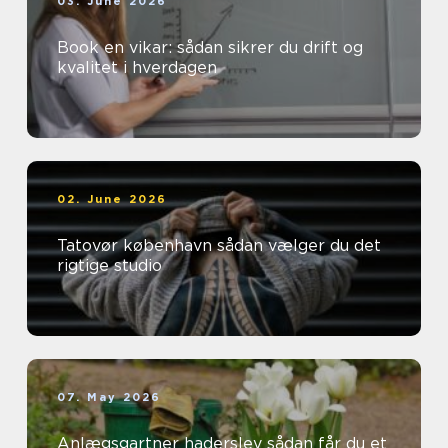
03. June 2026
Book en vikar: sådan sikrer du drift og
kvalitet i hverdagen
02. June 2026
Tatovør københavn sådan vælger du det
rigtige studio
07. May 2026
Anlægsgartner haderslev sådan får du et