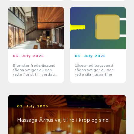
03. July 2026
03. July 2026
Blomster frederikssund
Låsesmed bagsværd
sådan vælger du den
sådan vælger du den
rette florist til hverdag
rette sikringspartner
og særlige øjeblikke
02. July 2026
Massage Århus vej til ro i krop og sind