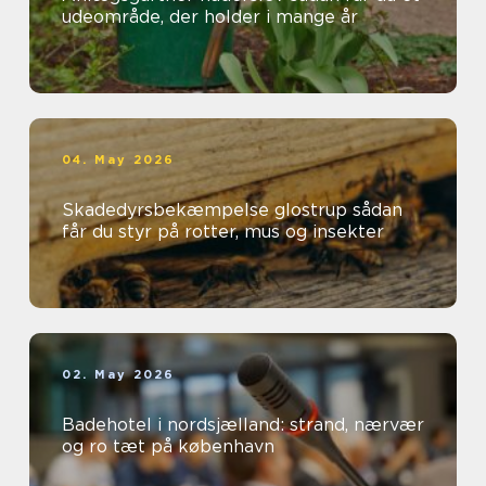
udeområde, der holder i mange år
04. May 2026
Skadedyrsbekæmpelse glostrup sådan
får du styr på rotter, mus og insekter
02. May 2026
Badehotel i nordsjælland: strand, nærvær
og ro tæt på københavn