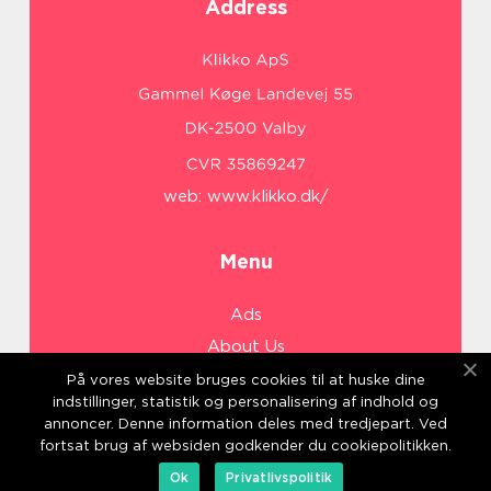
Address
web:
www.klikko.dk/
Menu
Ads
About Us
Cookies
På vores website bruges cookies til at huske dine
indstillinger, statistik og personalisering af indhold og
Contact
annoncer. Denne information deles med tredjepart. Ved
Sitemap
fortsat brug af websiden godkender du cookiepolitikken.
Ok
Privatlivspolitik