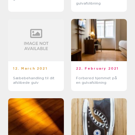
gulvafslibning
12. March 2021
22. February 2021
Sæbebehandling til dit
Forbered hjemmet på
afslibede gulv
en gulvafslibning