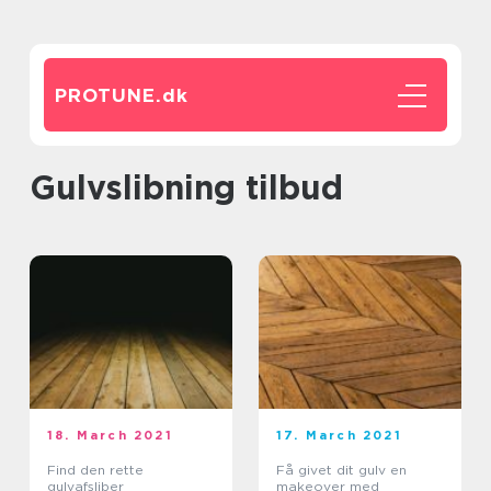
PROTUNE.
dk
gulvslibning tilbud
18. March 2021
17. March 2021
Find den rette
Få givet dit gulv en
gulvafsliber
makeover med