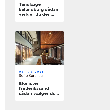
Tandlæge
kalundborg sådan
vælger du den
rette klinik
03. july 2026
Sofie Sørensen
Blomster
frederikssund
sådan vælger du
den rette florist til
hverdag og
særlige øjeblikke