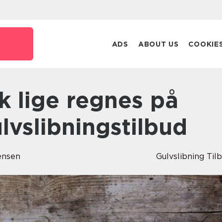
ADS
ABOUT US
COOKIE
lvslibningstilbud
ensen
Gulvslibning Til