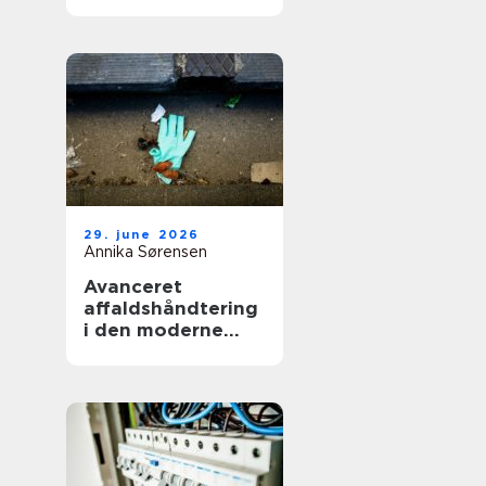
smerter i hverdag
og arbejde
29. june 2026
Annika Sørensen
Avanceret
affaldshåndtering
i den moderne
skrot og
affaldsbranche