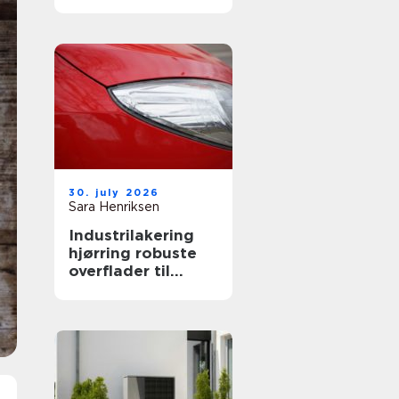
både private og
erhverv
30. july 2026
Sara Henriksen
Industrilakering
hjørring robuste
overflader til
industri og erhverv