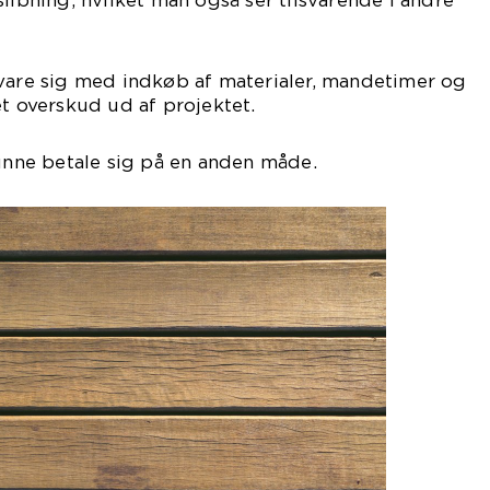
libning, hvilket man også ser tilsvarende i andre
svare sig med indkøb af materialer, mandetimer og
et overskud ud af projektet.
kunne betale sig på en anden måde.