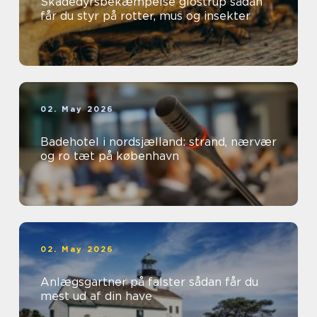
Skadedyrsbekæmpelse glostrup sådan
får du styr på rotter, mus og insekter
02. May 2026
Badehotel i nordsjælland: strand, nærvær
og ro tæt på københavn
02. May 2026
Anlægsgartner på falster sådan får du
mest ud af din have