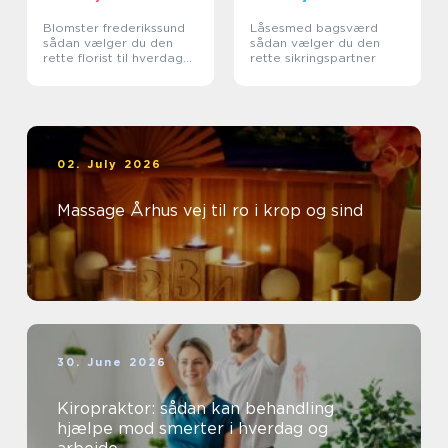
Blomster frederikssund
Låsesmed bagsværd
sådan vælger du den
sådan vælger du den
rette florist til hverdag
rette sikringspartner
og særlige øjeblikke
02. July 2026
Massage Århus vej til ro i krop og sind
30. June 2026
Kiropraktor: sådan kan behandling
hjælpe mod smerter i hverdag og