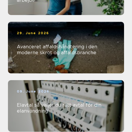
arbejde
29. June 2026
Avanceret affaldshåndtering i den
moderne skrot og affaldsbranche
09. June 2026
Elavtal så väljer du rätt avtal för din
elanvändning