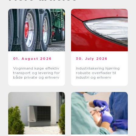
01. August 2026
30. July 2026
Vognmand køge effektiv
Industrilakering hjørring
transport og levering for
robuste overflader til
både private og erhverv
industri og erhverv