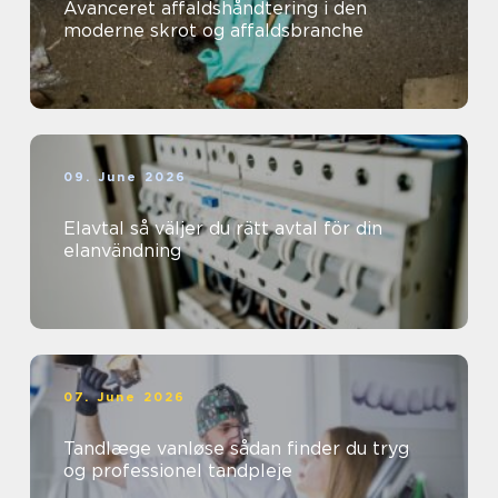
Avanceret affaldshåndtering i den
moderne skrot og affaldsbranche
09. June 2026
Elavtal så väljer du rätt avtal för din
elanvändning
07. June 2026
Tandlæge vanløse sådan finder du tryg
og professionel tandpleje