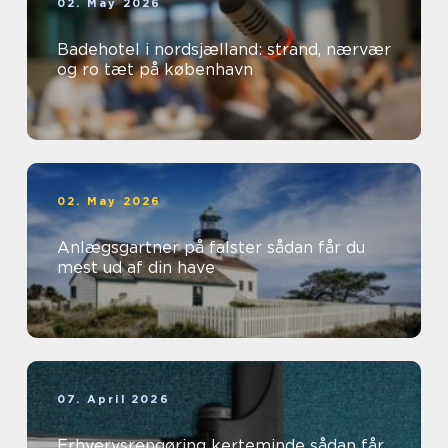
02. May 2026
Badehotel i nordsjælland: strand, nærvær
og ro tæt på københavn
02. May 2026
Anlægsgartner på falster sådan får du
mest ud af din have
07. April 2026
Erhvervsrengøring kerteminde sådan får