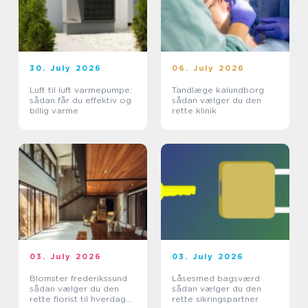
30. July 2026
06. July 2026
Luft til luft varmepumpe:
Tandlæge kalundborg
sådan får du effektiv og
sådan vælger du den
billig varme
rette klinik
03. July 2026
03. July 2026
Blomster frederikssund
Låsesmed bagsværd
sådan vælger du den
sådan vælger du den
rette florist til hverdag
rette sikringspartner