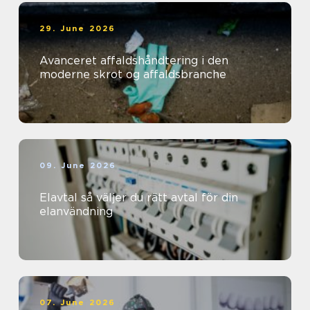
29. June 2026
Avanceret affaldshåndtering i den
moderne skrot og affaldsbranche
09. June 2026
Elavtal så väljer du rätt avtal för din
elanvändning
07. June 2026