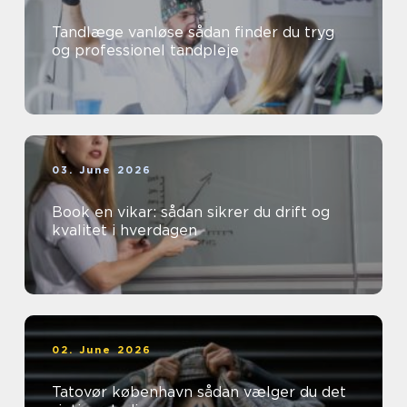
Tandlæge vanløse sådan finder du tryg
og professionel tandpleje
03. June 2026
Book en vikar: sådan sikrer du drift og
kvalitet i hverdagen
02. June 2026
Tatovør københavn sådan vælger du det