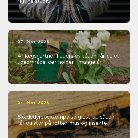
rigtige studio
07. May 2026
Anlægsgartner haderslev sådan får du et
udeområde, der holder i mange år
04. May 2026
Skadedyrsbekæmpelse glostrup sådan
får du styr på rotter, mus og insekter