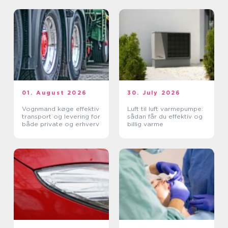
01. August 2026
30. July 2026
Vognmand køge effektiv
Luft til luft varmepumpe:
transport og levering for
sådan får du effektiv og
både private og erhverv
billig varme