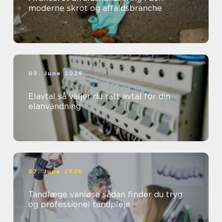
moderne skrot og affaldsbranche
09. June 2026
Elavtal så väljer du rätt avtal för din
elanvändning
07. June 2026
Tandlæge vanløse sådan finder du tryg
og professionel tandpleje