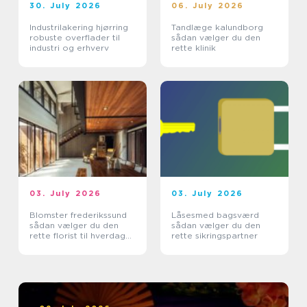
30. July 2026
06. July 2026
Industrilakering hjørring
Tandlæge kalundborg
robuste overflader til
sådan vælger du den
industri og erhverv
rette klinik
03. July 2026
03. July 2026
Blomster frederikssund
Låsesmed bagsværd
sådan vælger du den
sådan vælger du den
rette florist til hverdag
rette sikringspartner
og særlige øjeblikke