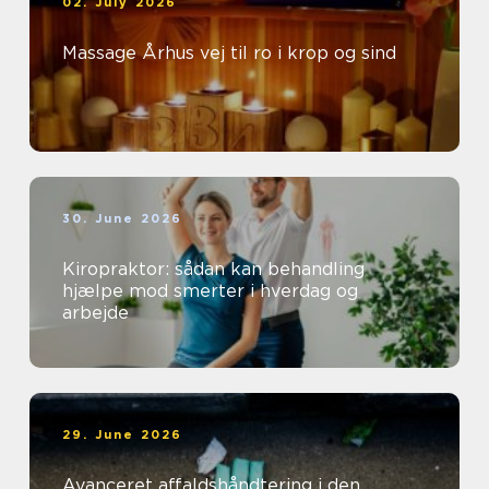
02. July 2026
Massage Århus vej til ro i krop og sind
30. June 2026
Kiropraktor: sådan kan behandling
hjælpe mod smerter i hverdag og
arbejde
29. June 2026
Avanceret affaldshåndtering i den