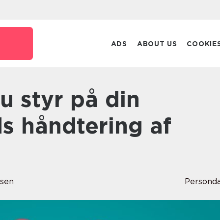
ADS
ABOUT US
COOKIE
s håndtering af
rsen
Persond