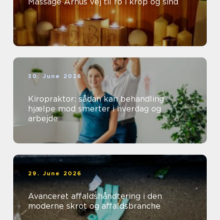
Massage Århus vej til ro i krop og sind
30. June 2026
Kiropraktor: sådan kan behandling
hjælpe mod smerter i hverdag og
arbejde
29. June 2026
Avanceret affaldshåndtering i den
moderne skrot og affaldsbranche