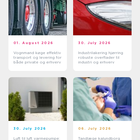
01. August 2026
30. July 2026
Vognmand køge effektiv
Industrilakering hjørring
transport og levering for
robuste overflader til
både private og erhverv
industri og erhverv
30. July 2026
06. July 2026
Luft til luft varmepumpe:
Tandlæge kalundborg