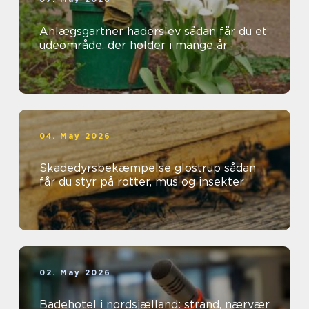
Anlægsgartner haderslev sådan får du et
udeområde, der holder i mange år
04. May 2026
Skadedyrsbekæmpelse glostrup sådan
får du styr på rotter, mus og insekter
02. May 2026
Badehotel i nordsjælland: strand, nærvær