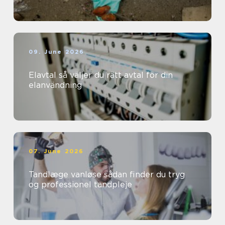
09. June 2026
Elavtal så väljer du rätt avtal för din
elanvändning
07. June 2026
Tandlæge vanløse sådan finder du tryg
og professionel tandpleje