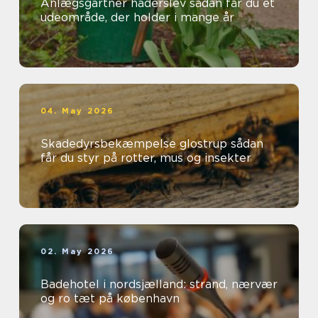
Anlægsgartner haderslev sådan får du et
udeområde, der holder i mange år
04. May 2026
Skadedyrsbekæmpelse glostrup sådan
får du styr på rotter, mus og insekter
02. May 2026
Badehotel i nordsjælland: strand, nærvær
og ro tæt på københavn