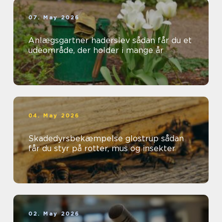
07. May 2026
Anlægsgartner haderslev sådan får du et
udeområde, der holder i mange år
04. May 2026
Skadedyrsbekæmpelse glostrup sådan
får du styr på rotter, mus og insekter
02. May 2026