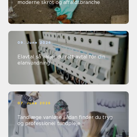
moderne skrot og affaldsbranche
09. June 2026
Elavtal så väljer du rätt avtal för din
elanvändning
07. June 2026
Tandlæge vanløse sådan finder du tryg
og professionel tandpleje