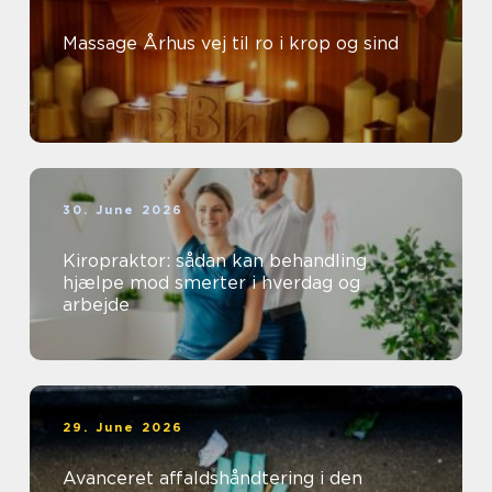
Massage Århus vej til ro i krop og sind
30. June 2026
Kiropraktor: sådan kan behandling
hjælpe mod smerter i hverdag og
arbejde
29. June 2026
Avanceret affaldshåndtering i den