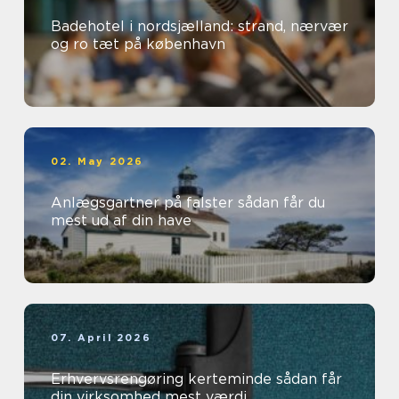
Badehotel i nordsjælland: strand, nærvær
og ro tæt på københavn
02. May 2026
Anlægsgartner på falster sådan får du
mest ud af din have
07. April 2026
Erhvervsrengøring kerteminde sådan får
din virksomhed mest værdi