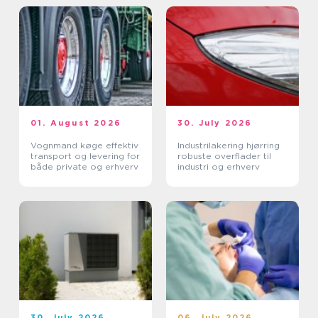
01. August 2026
30. July 2026
Vognmand køge effektiv
Industrilakering hjørring
transport og levering for
robuste overflader til
både private og erhverv
industri og erhverv
30. July 2026
06. July 2026