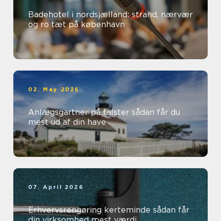
Badehotel i nordsjælland: strand, nærvær
og ro tæt på københavn
02. May 2026
Anlægsgartner på falster sådan får du
mest ud af din have
07. April 2026
Erhvervsrengøring kerteminde sådan får
din virksomhed mest værdi