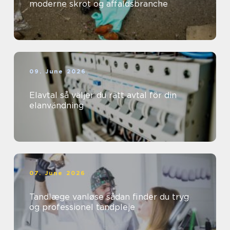
moderne skrot og affaldsbranche
09. June 2026
Elavtal så väljer du rätt avtal för din
elanvändning
07. June 2026
Tandlæge vanløse sådan finder du tryg
og professionel tandpleje