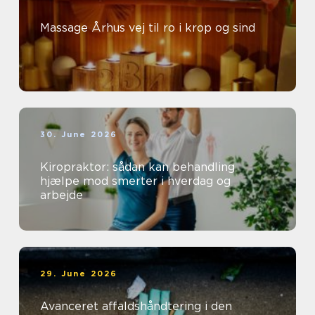
Massage Århus vej til ro i krop og sind
30. June 2026
Kiropraktor: sådan kan behandling
hjælpe mod smerter i hverdag og
arbejde
29. June 2026
Avanceret affaldshåndtering i den