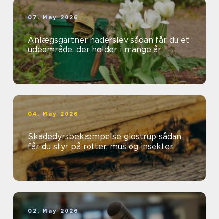
07. May 2026
Anlægsgartner haderslev sådan får du et
udeområde, der holder i mange år
04. May 2026
Skadedyrsbekæmpelse glostrup sådan
får du styr på rotter, mus og insekter
02. May 2026