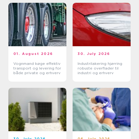
01. August 2026
30. July 2026
Vognmand køge effektiv
Industrilakering hjørring
transport og levering for
robuste overflader til
både private og erhverv
industri og erhverv
30. July 2026
06. July 2026