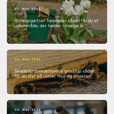
07. May 2026
Anlægsgartner haderslev sådan får du et
udeområde, der holder i mange år
04. May 2026
Skadedyrsbekæmpelse glostrup sådan
får du styr på rotter, mus og insekter
02. May 2026