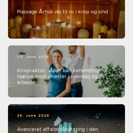
Massage Århus vej til ro i krop og sind
30. June 2026
Kiropraktor: sådan kan behandling
hjælpe mod smerter i hverdag og
arbejde
29. June 2026
Avanceret affaldshåndtering i den