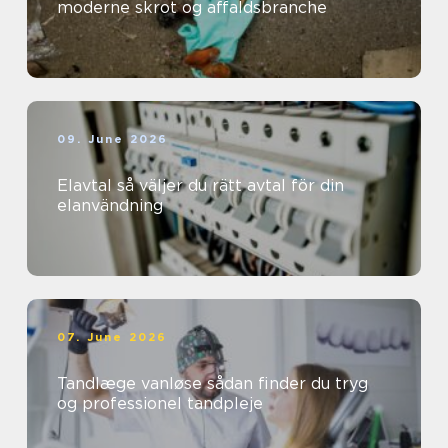
moderne skrot og affaldsbranche
09. June 2026
Elavtal så väljer du rätt avtal för din
elanvändning
07. June 2026
Tandlæge vanløse sådan finder du tryg
og professionel tandpleje