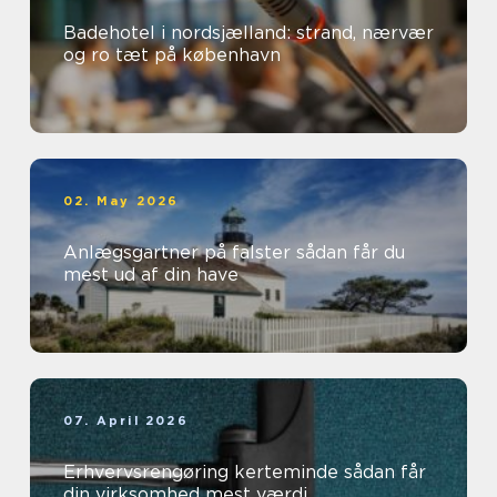
Badehotel i nordsjælland: strand, nærvær
og ro tæt på københavn
02. May 2026
Anlægsgartner på falster sådan får du
mest ud af din have
07. April 2026
Erhvervsrengøring kerteminde sådan får
din virksomhed mest værdi