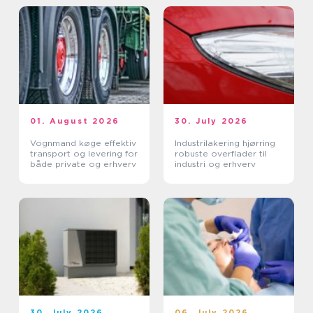
01. August 2026
30. July 2026
Vognmand køge effektiv
Industrilakering hjørring
transport og levering for
robuste overflader til
både private og erhverv
industri og erhverv
30. July 2026
06. July 2026