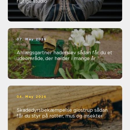
rigtige studio
07. May 2026
Anlægsgartner haderslev sådan får du et
udeområde, der holder i mange år
04. May 2026
Skadedyrsbekæmpelse glostrup sådan
får du styr på rotter, mus og insekter