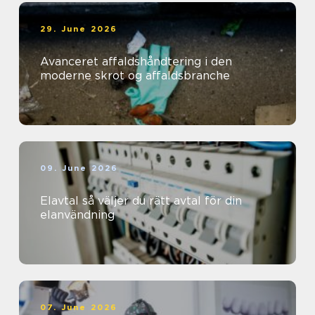
29. June 2026
Avanceret affaldshåndtering i den
moderne skrot og affaldsbranche
09. June 2026
Elavtal så väljer du rätt avtal för din
elanvändning
07. June 2026