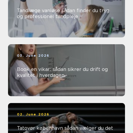
Tandlæge vanløse sådan finder du tryg
og professionel tandpleje
03. June 2026
Book en vikar: sådan sikrer du drift og
kvalitet i hverdagen
02. June 2026
Tatovør københavn sådan vælger du det