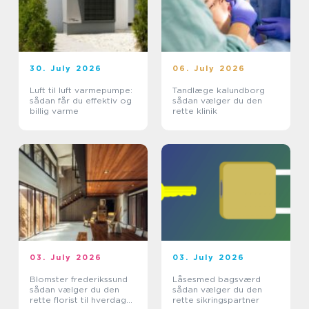
30. July 2026
06. July 2026
Luft til luft varmepumpe:
Tandlæge kalundborg
sådan får du effektiv og
sådan vælger du den
billig varme
rette klinik
03. July 2026
03. July 2026
Blomster frederikssund
Låsesmed bagsværd
sådan vælger du den
sådan vælger du den
rette florist til hverdag
rette sikringspartner