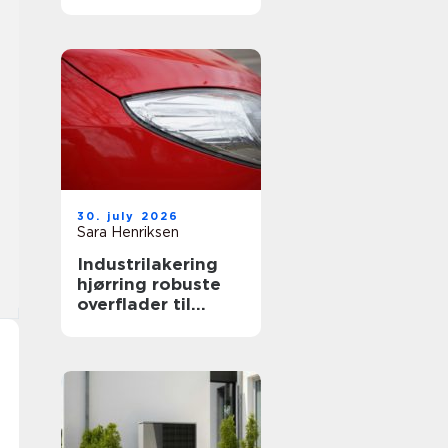
både private og
erhverv
30. july 2026
Sara Henriksen
Industrilakering
hjørring robuste
overflader til
industri og erhverv