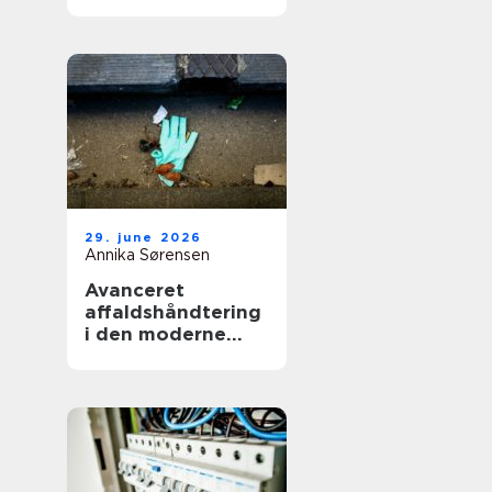
smerter i hverdag
og arbejde
29. june 2026
Annika Sørensen
Avanceret
affaldshåndtering
i den moderne
skrot og
affaldsbranche