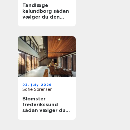
Tandlæge
kalundborg sådan
vælger du den
rette klinik
03. july 2026
Sofie Sørensen
Blomster
frederikssund
sådan vælger du
den rette florist til
hverdag og
særlige øjeblikke