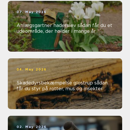
07. May 2026
Anlægsgartner haderslev sådan får du et
udeområde, der holder i mange år
04. May 2026
Skadedyrsbekæmpelse glostrup sådan
får du styr på rotter, mus og insekter
02. May 2026