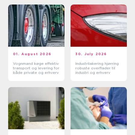
01. August 2026
30. July 2026
Vognmand køge effektiv
Industrilakering hjørring
transport og levering for
robuste overflader til
både private og erhverv
industri og erhverv