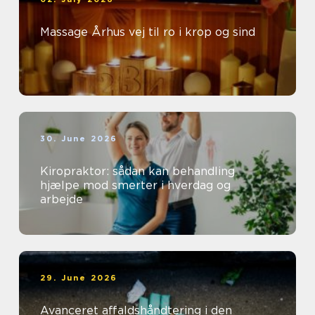
Massage Århus vej til ro i krop og sind
30. June 2026
Kiropraktor: sådan kan behandling
hjælpe mod smerter i hverdag og
arbejde
29. June 2026
Avanceret affaldshåndtering i den