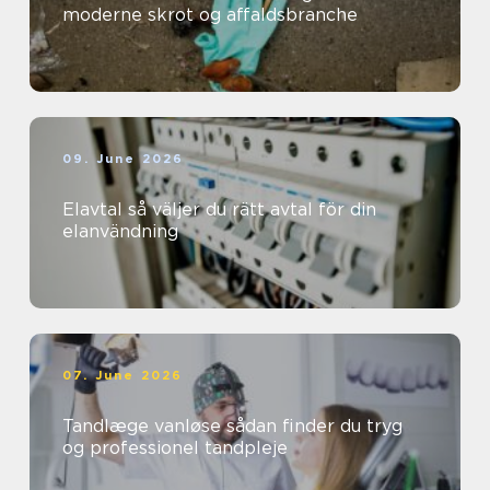
moderne skrot og affaldsbranche
09. June 2026
Elavtal så väljer du rätt avtal för din
elanvändning
07. June 2026
Tandlæge vanløse sådan finder du tryg
og professionel tandpleje