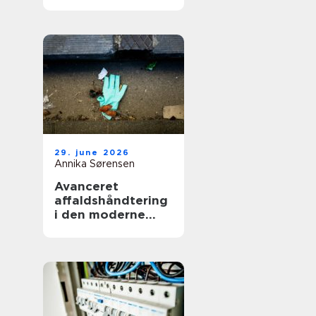
smerter i hverdag
og arbejde
29. june 2026
Annika Sørensen
Avanceret
affaldshåndtering
i den moderne
skrot og
affaldsbranche