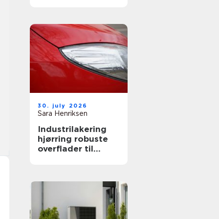
både private og
erhverv
30. july 2026
Sara Henriksen
Industrilakering
hjørring robuste
overflader til
industri og erhverv