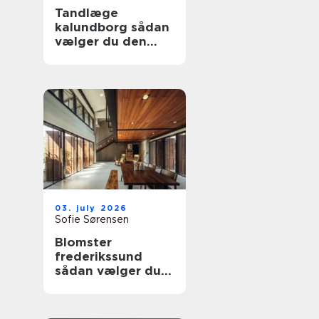
Tandlæge
kalundborg sådan
vælger du den
rette klinik
03. july 2026
Sofie Sørensen
Blomster
frederikssund
sådan vælger du
den rette florist til
hverdag og
særlige øjeblikke