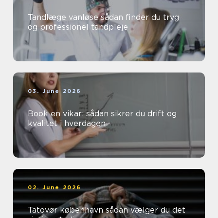
Tandlæge vanløse sådan finder du tryg
og professionel tandpleje
03. June 2026
Book en vikar: sådan sikrer du drift og
kvalitet i hverdagen
02. June 2026
Tatovør københavn sådan vælger du det