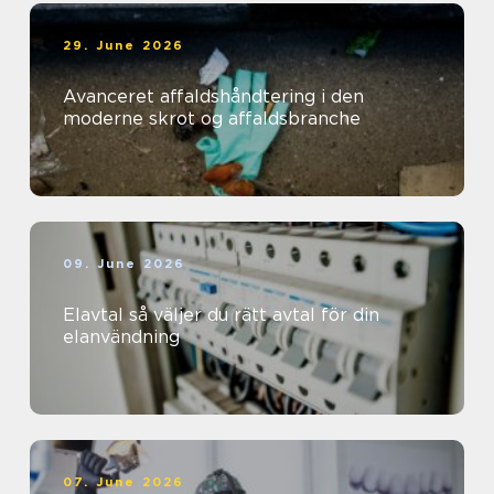
29. June 2026
Avanceret affaldshåndtering i den
moderne skrot og affaldsbranche
09. June 2026
Elavtal så väljer du rätt avtal för din
elanvändning
07. June 2026