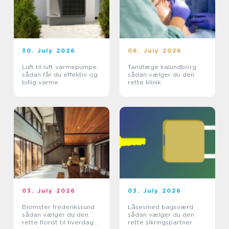
30. July 2026
06. July 2026
Luft til luft varmepumpe:
Tandlæge kalundborg
sådan får du effektiv og
sådan vælger du den
billig varme
rette klinik
03. July 2026
03. July 2026
Blomster frederikssund
Låsesmed bagsværd
sådan vælger du den
sådan vælger du den
rette florist til hverdag
rette sikringspartner