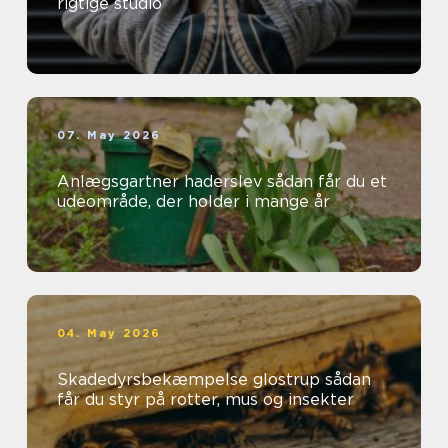
rigtige studio
07. May 2026
Anlægsgartner haderslev sådan får du et
udeområde, der holder i mange år
04. May 2026
Skadedyrsbekæmpelse glostrup sådan
får du styr på rotter, mus og insekter