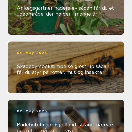
Anlægsgartner haderslev sådan får du et
udeområde, der holder i mange år
04. May 2026
Skadedyrsbekæmpelse glostrup sådan
får du styr på rotter, mus og insekter
02. May 2026
Badehotel i nordsjælland: strand, nærvær
og ro tæt på københavn