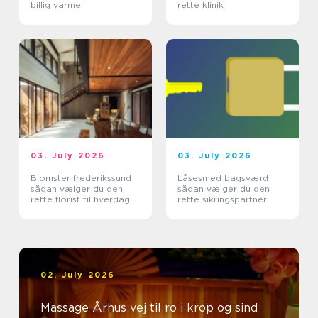
billig varme
rette klinik
03. July 2026
03. July 2026
Blomster frederikssund
Låsesmed bagsværd
sådan vælger du den
sådan vælger du den
rette florist til hverdag
rette sikringspartner
og særlige øjeblikke
02. July 2026
Massage Århus vej til ro i krop og sind