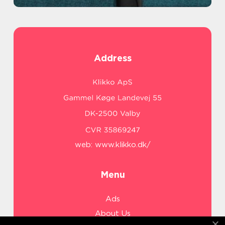
Address
web:
www.klikko.dk/
Menu
Ads
About Us