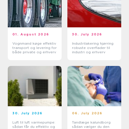
01. August 2026
30. July 2026
Vognmand køge effektiv
Industrilakering hjørring
transport og levering for
robuste overflader til
både private og erhverv
industri og erhverv
30. July 2026
06. July 2026
Luft til luft varmepumpe:
Tandlæge kalundborg
sådan får du effektiv og
sådan vælger du den