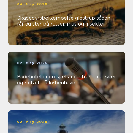
04. May 2026
Skadedyrsbekæmpelse glostrup sådan
får du styr på rotter, mus og insekter
02. May 2026
Badehotel i nordsjælland: strand, nærvær
og ro tæt på københavn
02. May 2026