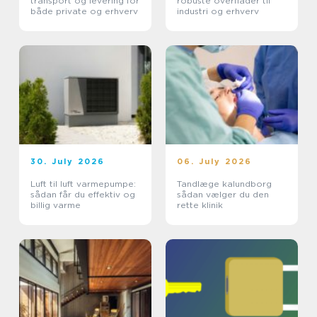
transport og levering for
robuste overflader til
både private og erhverv
industri og erhverv
30. July 2026
06. July 2026
Luft til luft varmepumpe:
Tandlæge kalundborg
sådan får du effektiv og
sådan vælger du den
billig varme
rette klinik