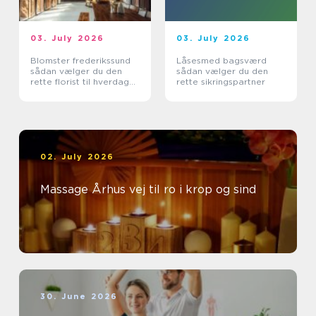
03. July 2026
03. July 2026
Blomster frederikssund
Låsesmed bagsværd
sådan vælger du den
sådan vælger du den
rette florist til hverdag
rette sikringspartner
og særlige øjeblikke
02. July 2026
Massage Århus vej til ro i krop og sind
30. June 2026