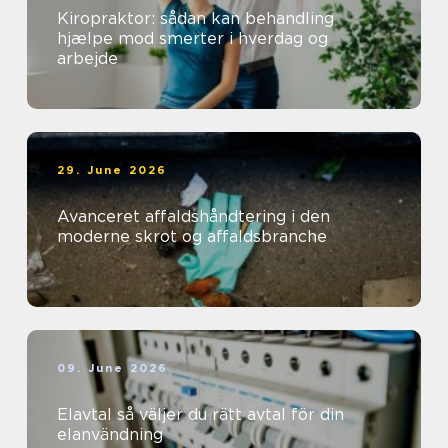
Kiropraktor: sådan kan behandling
hjælpe mod smerter i hverdag og
arbejde
29. June 2026
Avanceret affaldshåndtering i den
moderne skrot og affaldsbranche
09. June 2026
Elavtal så väljer du rätt avtal för din
elanvändning