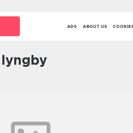
ADS
ABOUT US
COOKIE
r lyngby