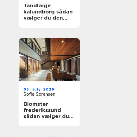
Tandlæge
kalundborg sådan
vælger du den
rette klinik
03. july 2026
Sofie Sørensen
Blomster
frederikssund
sådan vælger du
den rette florist til
hverdag og
særlige øjeblikke