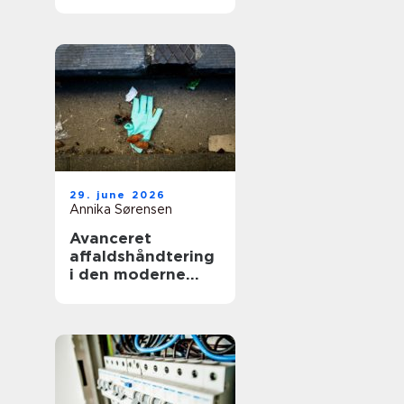
smerter i hverdag
og arbejde
29. june 2026
Annika Sørensen
Avanceret
affaldshåndtering
i den moderne
skrot og
affaldsbranche