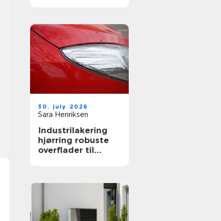
både private og
erhverv
30. july 2026
Sara Henriksen
Industrilakering
hjørring robuste
overflader til
industri og erhverv