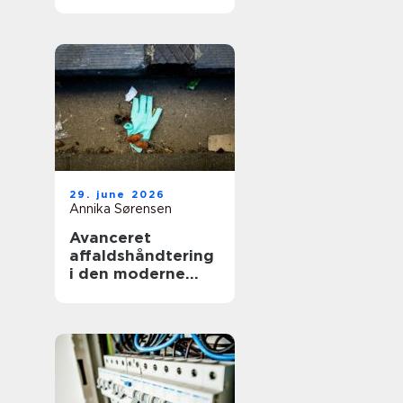
smerter i hverdag
og arbejde
29. june 2026
Annika Sørensen
Avanceret
affaldshåndtering
i den moderne
skrot og
affaldsbranche