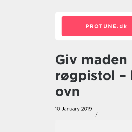
PROTUNE.
dk
Giv maden røgsmag med en
røgpistol –
ovn
10 January 2019