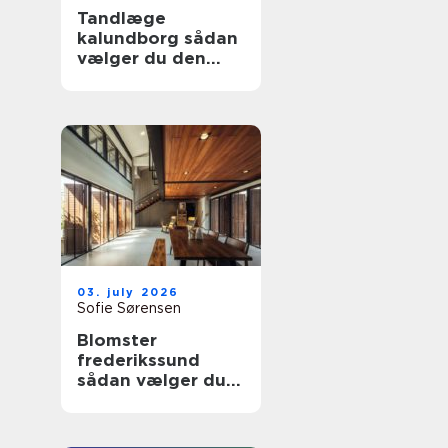
Tandlæge
kalundborg sådan
vælger du den
rette klinik
03. july 2026
Sofie Sørensen
Blomster
frederikssund
sådan vælger du
den rette florist til
hverdag og
særlige øjeblikke