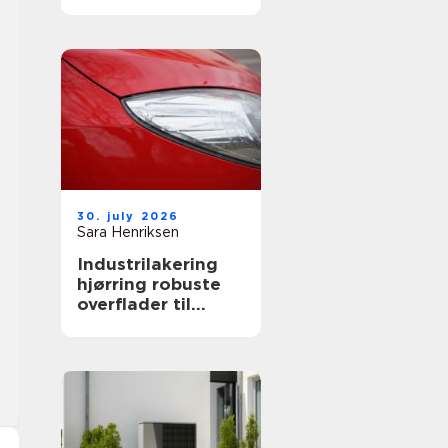
både private og
erhverv
30. july 2026
Sara Henriksen
Industrilakering
hjørring robuste
overflader til
industri og erhverv