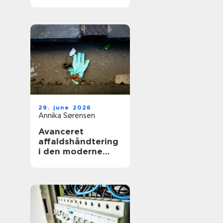
smerter i hverdag
og arbejde
29. june 2026
Annika Sørensen
Avanceret
affaldshåndtering
i den moderne
skrot og
affaldsbranche