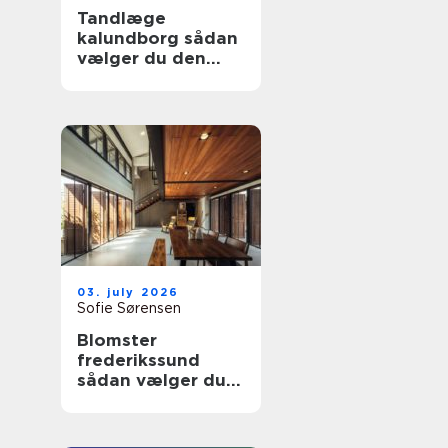
Tandlæge
kalundborg sådan
vælger du den
rette klinik
03. july 2026
Sofie Sørensen
Blomster
frederikssund
sådan vælger du
den rette florist til
hverdag og
særlige øjeblikke