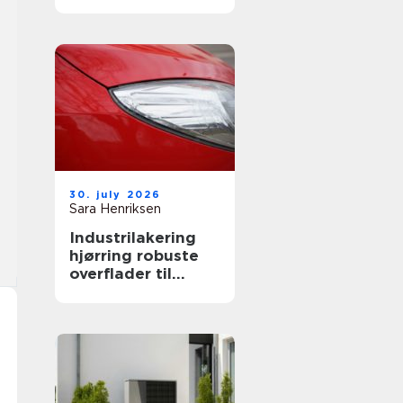
både private og
erhverv
30. july 2026
Sara Henriksen
Industrilakering
hjørring robuste
overflader til
industri og erhverv