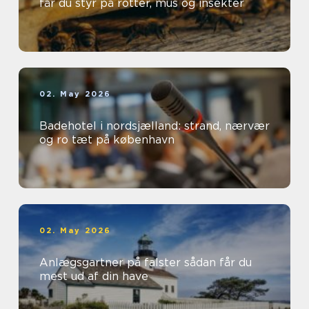
får du styr på rotter, mus og insekter
02. May 2026
Badehotel i nordsjælland: strand, nærvær
og ro tæt på københavn
02. May 2026
Anlægsgartner på falster sådan får du
mest ud af din have