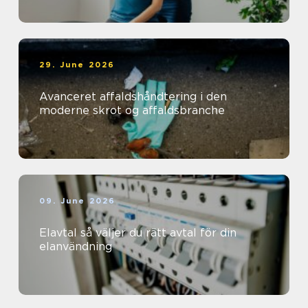
29. June 2026
Avanceret affaldshåndtering i den
moderne skrot og affaldsbranche
09. June 2026
Elavtal så väljer du rätt avtal för din
elanvändning