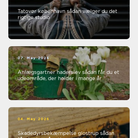
Tatovør københavn sådan vælger du det
rigtige studio
07. May 2026
Anlægsgartner haderslev sådan får du et
udeområde, der holder i mange år
04. May 2026
Skadedyrsbekæmpelse glostrup sådan