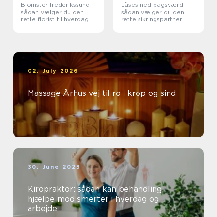
Blomster frederikssund
Låsesmed bagsværd
sådan vælger du den
sådan vælger du den
rette florist til hverdag
rette sikringspartner
og særlige øjeblikke
02. July 2026
Massage Århus vej til ro i krop og sind
30. June 2026
Kiropraktor: sådan kan behandling
hjælpe mod smerter i hverdag og
arbejde