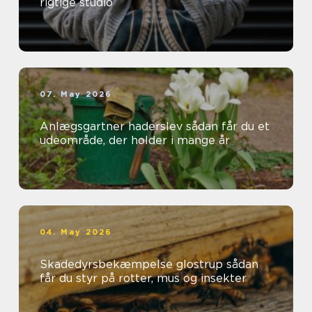
rigtige studio
07. May 2026
Anlægsgartner haderslev sådan får du et
udeområde, der holder i mange år
04. May 2026
Skadedyrsbekæmpelse glostrup sådan
får du styr på rotter, mus og insekter