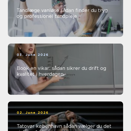
Tandlæge vanløse sådan finder du tryg
og professionel tandpleje
03. June 2026
Book en vikar: sådan sikrer du drift og
kvalitet i hverdagen
02. June 2026
Tatovør københavn sådan vælger du det