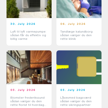
30. July 2026
06. July 2026
Luft til luft varmepumpe:
Tandlæge kalundborg
sådan får du effektiv og
sådan vælger du den
billig varme
rette klinik
03. July 2026
03. July 2026
Blomster frederikssund
Låsesmed bagsværd
sådan vælger du den
sådan vælger du den
rette florist til hverdag
rette sikringspartner