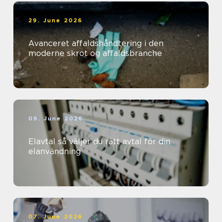
29. June 2026
Avanceret affaldshåndtering i den
moderne skrot og affaldsbranche
09. June 2026
Elavtal så väljer du rätt avtal för din
elanvändning
07. June 2026