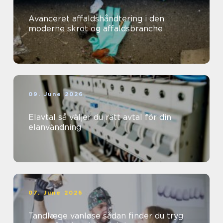
Avanceret affaldshåndtering i den
moderne skrot og affaldsbranche
09. June 2026
Elavtal så väljer du rätt avtal för din
elanvändning
07. June 2026
Tandlæge vanløse sådan finder du tryg