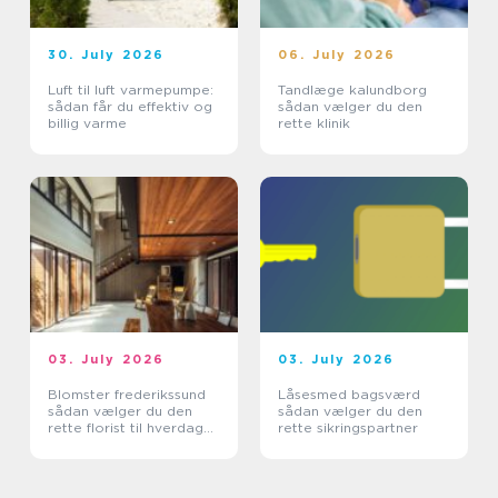
30. July 2026
06. July 2026
Luft til luft varmepumpe:
Tandlæge kalundborg
sådan får du effektiv og
sådan vælger du den
billig varme
rette klinik
03. July 2026
03. July 2026
Blomster frederikssund
Låsesmed bagsværd
sådan vælger du den
sådan vælger du den
rette florist til hverdag
rette sikringspartner
og særlige øjeblikke