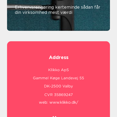
Erhvervsrengøring kerteminde sådan får
din virksomhed mest værdi
Address
web:
www.klikko.dk/