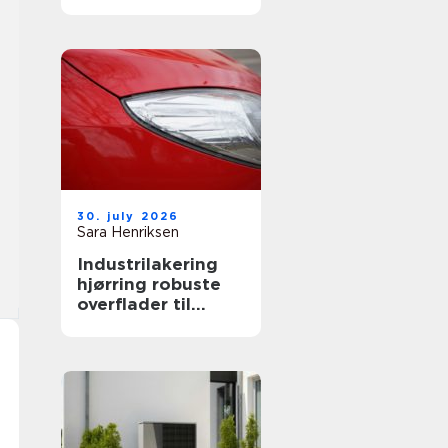
både private og
erhverv
30. july 2026
Sara Henriksen
Industrilakering
hjørring robuste
overflader til
industri og erhverv