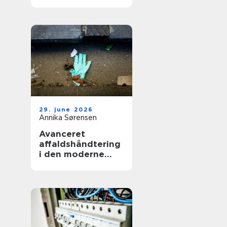
smerter i hverdag
og arbejde
29. june 2026
Annika Sørensen
Avanceret
affaldshåndtering
i den moderne
skrot og
affaldsbranche