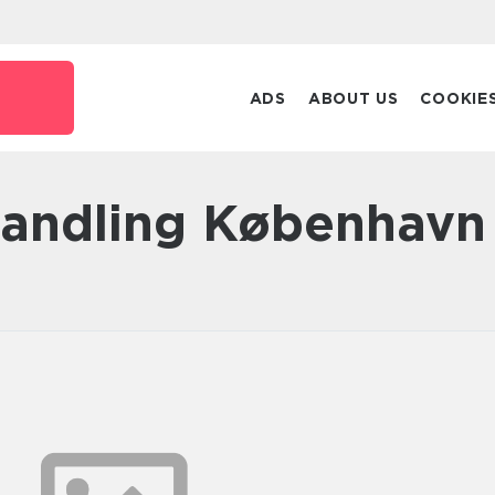
ADS
ABOUT US
COOKIE
handling København