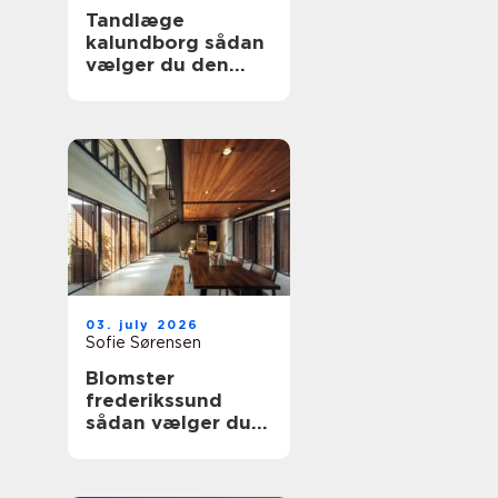
Tandlæge
kalundborg sådan
vælger du den
rette klinik
03. july 2026
Sofie Sørensen
Blomster
frederikssund
sådan vælger du
den rette florist til
hverdag og
særlige øjeblikke