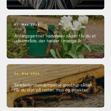
07. May 2026
Anlægsgartner haderslev sådan får du et
udeområde, der holder i mange år
04. May 2026
Skadedyrsbekæmpelse glostrup sådan
får du styr på rotter, mus og insekter