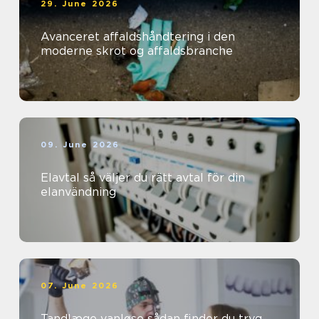
29. June 2026
Avanceret affaldshåndtering i den
moderne skrot og affaldsbranche
09. June 2026
Elavtal så väljer du rätt avtal för din
elanvändning
07. June 2026
Tandlæge vanløse sådan finder du tryg