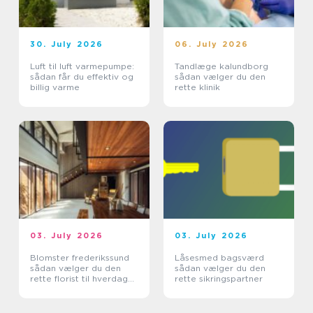
30. July 2026
06. July 2026
Luft til luft varmepumpe:
Tandlæge kalundborg
sådan får du effektiv og
sådan vælger du den
billig varme
rette klinik
03. July 2026
03. July 2026
Blomster frederikssund
Låsesmed bagsværd
sådan vælger du den
sådan vælger du den
rette florist til hverdag
rette sikringspartner
og særlige øjeblikke