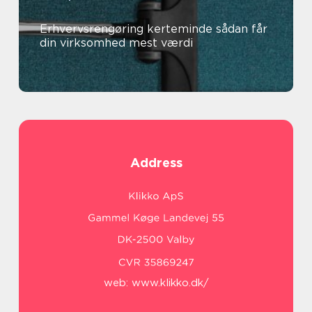
Erhvervsrengøring kerteminde sådan får
din virksomhed mest værdi
Address
web:
www.klikko.dk/