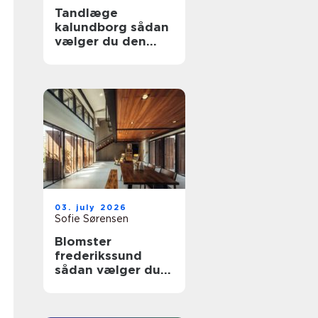
Tandlæge
kalundborg sådan
vælger du den
rette klinik
03. july 2026
Sofie Sørensen
Blomster
frederikssund
sådan vælger du
den rette florist til
hverdag og
særlige øjeblikke