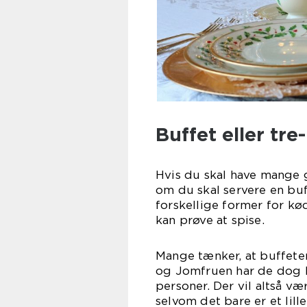
Buffet eller tr
Hvis du skal have mange g
om du skal servere en bu
forskellige former for kø
kan prøve at spise.
Mange tænker, at buffeten
og Jomfruen har de dog bu
personer. Der vil altså v
selvom det bare er et lille