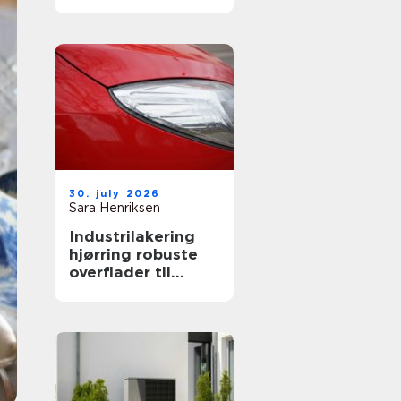
både private og
erhverv
30. july 2026
Sara Henriksen
Industrilakering
hjørring robuste
overflader til
industri og erhverv