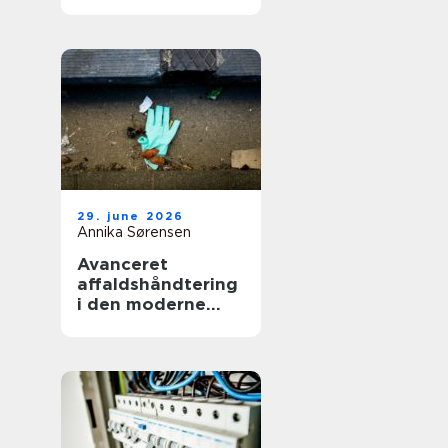
smerter i hverdag
og arbejde
29. june 2026
Annika Sørensen
Avanceret
affaldshåndtering
i den moderne
skrot og
affaldsbranche