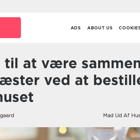
ADS
ABOUT US
COOKIE
ster ved at bestill
huset
lgaard
Mad Ud Af Hu