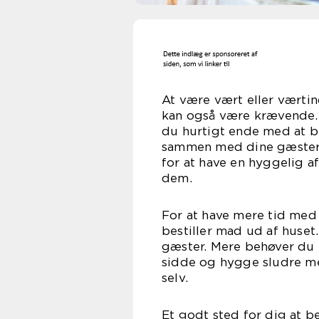
At være vært eller værtin
kan også være krævende. I
du hurtigt ende med at b
sammen med dine gæster. D
for at have en hyggelig 
d
For at have mere tid med 
bestiller mad ud af huset
gæster. Mere behøver du i
sidde og hygge sludre me
se
Et godt sted for dig at b