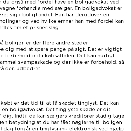
n du også med fordel have en boligadvokat ved
e vegne forhandle med sælger. En boligadvokat er
seret sig i bolighandel. Han har derudover en
andlinger og ved hvilke emner han med fordel kan
ndles om et prisnedslag.
å boligen er der flere andre steder
e dig med at spare penge på sigt. Det er vigtigt
ge forbehold ind i købsaftalen. Det kan hurtigt
gammel svampeskade og der ikke er forbehold, så
 få den udbedret.
købt er det tid til at få skødet tinglyst. Det kan
 en boligadvokat. Det tinglyste skøde er dit
f dig. Indtil da kan sælgers kreditorer stadig tage
ngen betydning at du har fået nøglerne til boligen
. I dag forgår en tinglysning elektronisk ved hjælp