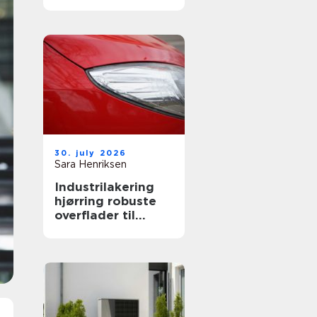
både private og
erhverv
30. july 2026
Sara Henriksen
Industrilakering
hjørring robuste
overflader til
industri og erhverv