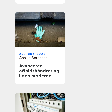
smerter i hverdag
og arbejde
29. june 2026
Annika Sørensen
Avanceret
affaldshåndtering
i den moderne
skrot og
affaldsbranche