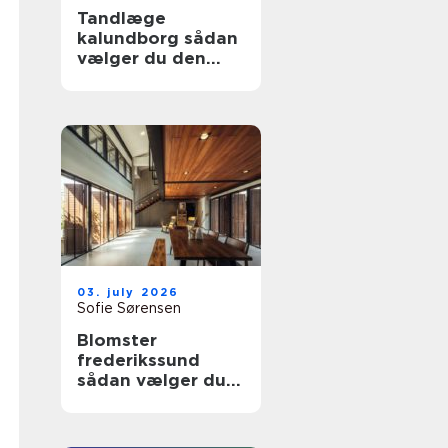
Tandlæge
kalundborg sådan
vælger du den
rette klinik
03. july 2026
Sofie Sørensen
Blomster
frederikssund
sådan vælger du
den rette florist til
hverdag og
særlige øjeblikke