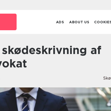
ADS
ABOUT US
COOKIE
vokat
n
Skø