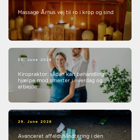
Massage Århus vej til ro i krop og sind
30. June 2026
Kiropraktor: sådan kan behandling
hjælpe mod smerter i hverdag og
arbejde
29. June 2026
Avanceret affaldshåndtering i den