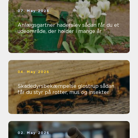
07. May 2026
Anlægsgartner haderslev sådan får du et
udeområde, der holder i mange år
04. May 2026
Skadedyrsbekæmpelse glostrup sådan
får du styr på rotter, mus og insekter
02. May 2026