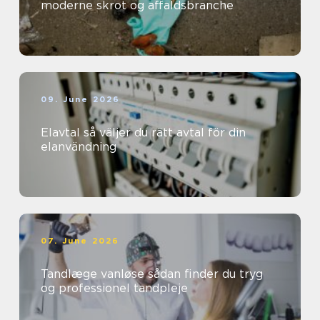
moderne skrot og affaldsbranche
09. June 2026
Elavtal så väljer du rätt avtal för din
elanvändning
07. June 2026
Tandlæge vanløse sådan finder du tryg
og professionel tandpleje