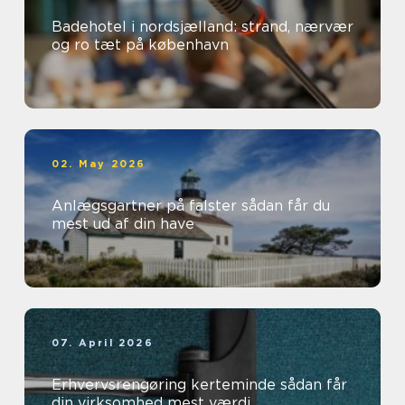
Badehotel i nordsjælland: strand, nærvær
og ro tæt på københavn
02. May 2026
Anlægsgartner på falster sådan får du
mest ud af din have
07. April 2026
Erhvervsrengøring kerteminde sådan får
din virksomhed mest værdi