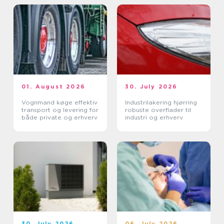
01. August 2026
30. July 2026
Vognmand køge effektiv
Industrilakering hjørring
transport og levering for
robuste overflader til
både private og erhverv
industri og erhverv
30. July 2026
06. July 2026