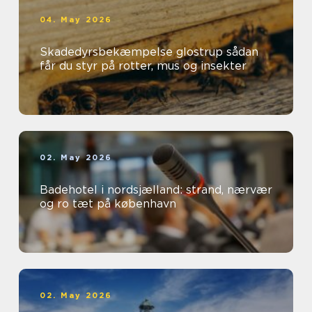
04. May 2026
Skadedyrsbekæmpelse glostrup sådan
får du styr på rotter, mus og insekter
02. May 2026
Badehotel i nordsjælland: strand, nærvær
og ro tæt på københavn
02. May 2026