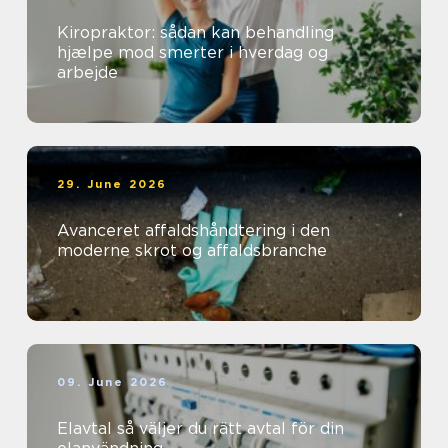
Kiropraktor: sådan kan behandling
hjælpe mod smerter i hverdag og
arbejde
29. June 2026
Avanceret affaldshåndtering i den
moderne skrot og affaldsbranche
09. June 2026
Elavtal så väljer du rätt avtal för din