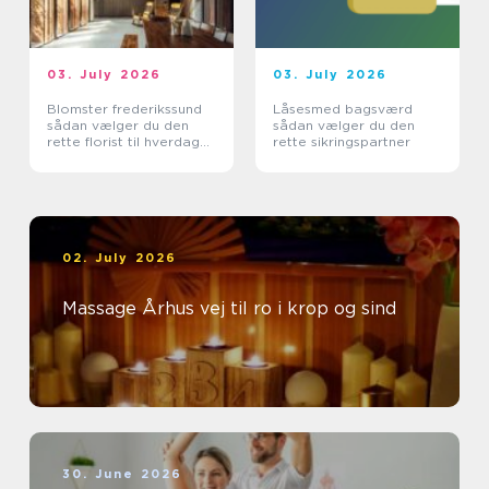
03. July 2026
03. July 2026
Blomster frederikssund
Låsesmed bagsværd
sådan vælger du den
sådan vælger du den
rette florist til hverdag
rette sikringspartner
og særlige øjeblikke
02. July 2026
Massage Århus vej til ro i krop og sind
30. June 2026