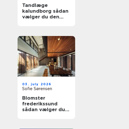
Tandlæge
kalundborg sådan
vælger du den
rette klinik
03. july 2026
Sofie Sørensen
Blomster
frederikssund
sådan vælger du
den rette florist til
hverdag og
særlige øjeblikke