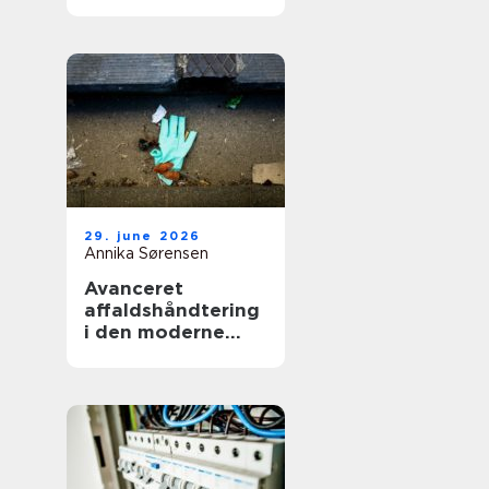
smerter i hverdag
og arbejde
29. june 2026
Annika Sørensen
Avanceret
affaldshåndtering
i den moderne
skrot og
affaldsbranche