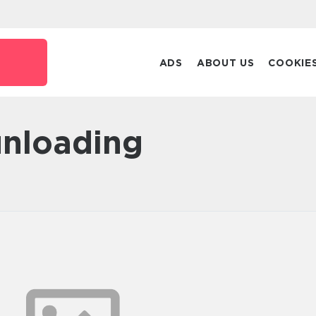
ADS
ABOUT US
COOKIE
unloading