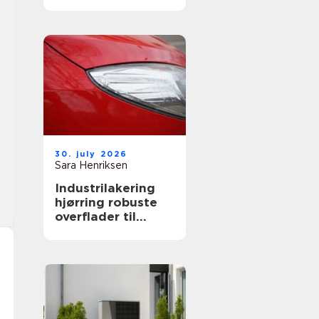
både private og
erhverv
30. july 2026
Sara Henriksen
Industrilakering
hjørring robuste
overflader til
industri og erhverv