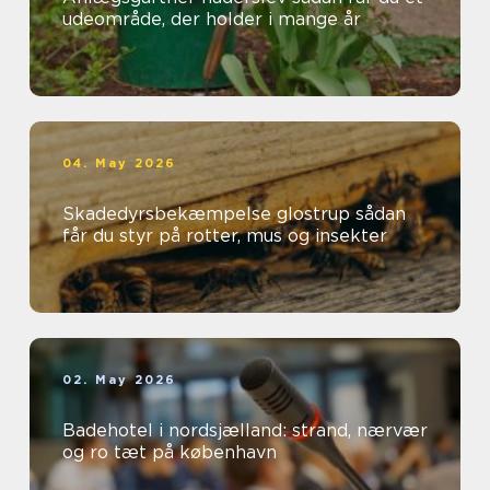
udeområde, der holder i mange år
04. May 2026
Skadedyrsbekæmpelse glostrup sådan
får du styr på rotter, mus og insekter
02. May 2026
Badehotel i nordsjælland: strand, nærvær
og ro tæt på københavn