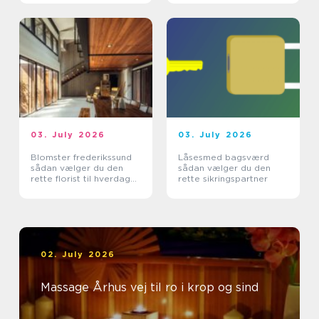
03. July 2026
03. July 2026
Blomster frederikssund
Låsesmed bagsværd
sådan vælger du den
sådan vælger du den
rette florist til hverdag
rette sikringspartner
og særlige øjeblikke
02. July 2026
Massage Århus vej til ro i krop og sind