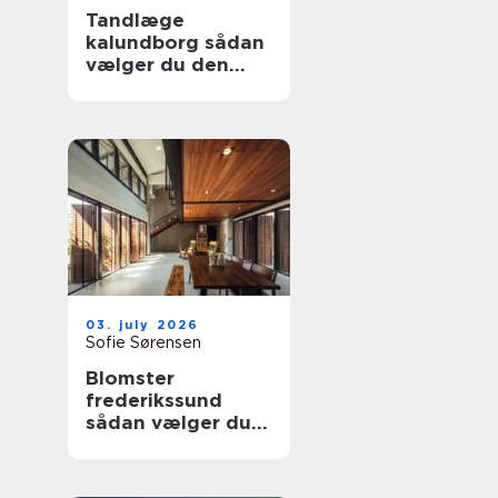
Tandlæge
kalundborg sådan
vælger du den
rette klinik
03. july 2026
Sofie Sørensen
Blomster
frederikssund
sådan vælger du
den rette florist til
hverdag og
særlige øjeblikke