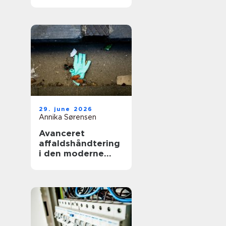
smerter i hverdag
og arbejde
29. june 2026
Annika Sørensen
Avanceret
affaldshåndtering
i den moderne
skrot og
affaldsbranche