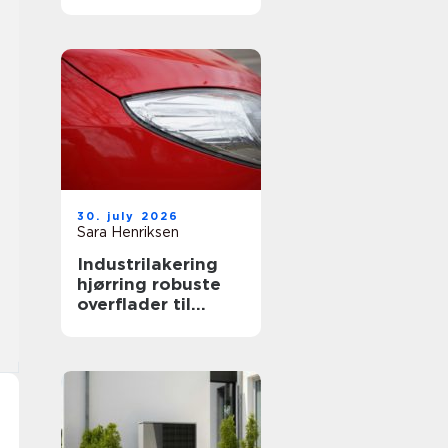
både private og
erhverv
30. july 2026
Sara Henriksen
Industrilakering
hjørring robuste
overflader til
industri og erhverv