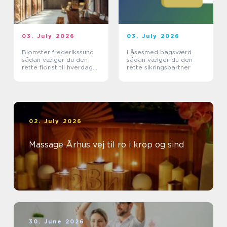
03. July 2026
03. July 2026
Blomster frederikssund
Låsesmed bagsværd
sådan vælger du den
sådan vælger du den
rette florist til hverdag
rette sikringspartner
og særlige øjeblikke
02. July 2026
Massage Århus vej til ro i krop og sind
30. June 2026