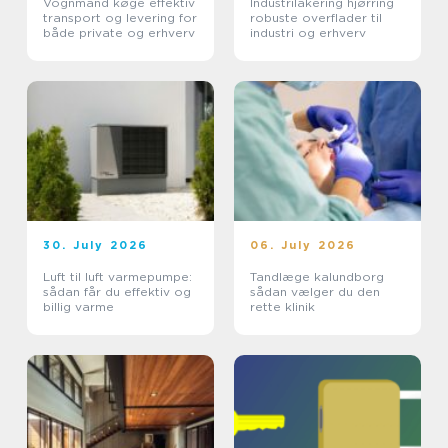
Vognmand køge effektiv
Industrilakering hjørring
transport og levering for
robuste overflader til
både private og erhverv
industri og erhverv
30. July 2026
06. July 2026
Luft til luft varmepumpe:
Tandlæge kalundborg
sådan får du effektiv og
sådan vælger du den
billig varme
rette klinik