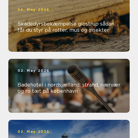
04. May 2026
Skadedyrsbekæmpelse glostrup sådan
får du styr på rotter, mus og insekter
02. May 2026
Badehotel i nordsjælland: strand, nærvær
og ro tæt på københavn
02. May 2026