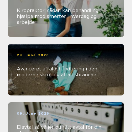
Kiropraktor: sådan kan behandling
hjælpe mod smerter i hverdag og
arbejde
29. June 2026
Avanceret affaldshåndtering i den
moderne skrot og affaldsbranche
09. June 2026
Elavtal så väljer du rätt avtal för din