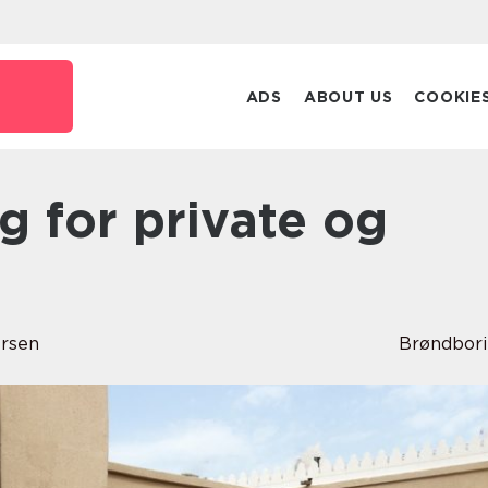
ADS
ABOUT US
COOKIE
ersen
Brøndbor