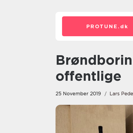
PROTUNE.
dk
Brøndboring for private og
offentlige
25 November 2019
Lars Ped