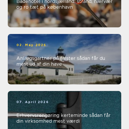
Badehotel i nordsjælland: strand, nærvær
og ro tæt på københavn
02. May 2026
Anlægsgartner på falster sådan får du
mest ud af din have
07. April 2026
Erhvervsrengøring kerteminde sådan får
din virksomhed mest værdi