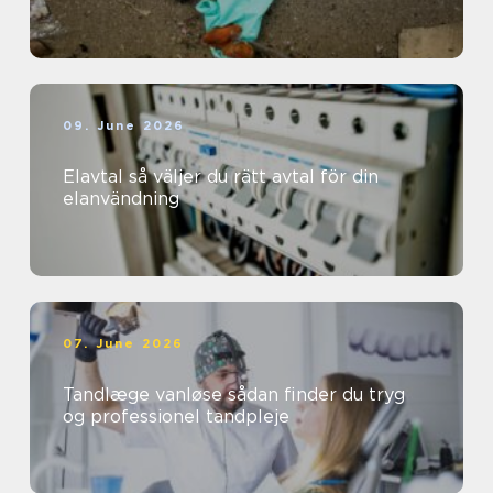
09. June 2026
Elavtal så väljer du rätt avtal för din
elanvändning
07. June 2026
Tandlæge vanløse sådan finder du tryg
og professionel tandpleje