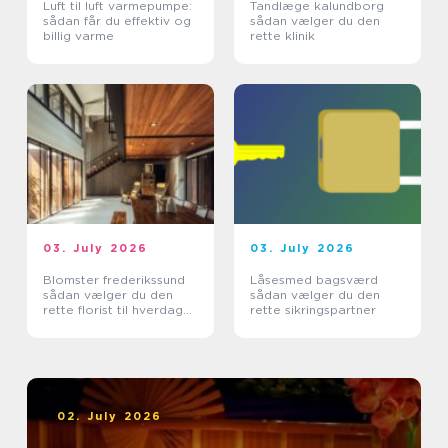
Luft til luft varmepumpe:
Tandlæge kalundborg
sådan får du effektiv og
sådan vælger du den
billig varme
rette klinik
03. July 2026
03. July 2026
Blomster frederikssund
Låsesmed bagsværd
sådan vælger du den
sådan vælger du den
rette florist til hverdag
rette sikringspartner
og særlige øjeblikke
02. July 2026