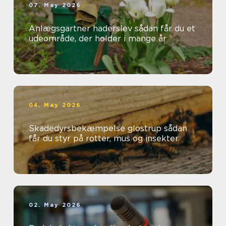
07. May 2026
Anlægsgartner haderslev sådan får du et
udeområde, der holder i mange år
04. May 2026
Skadedyrsbekæmpelse glostrup sådan
får du styr på rotter, mus og insekter
02. May 2026