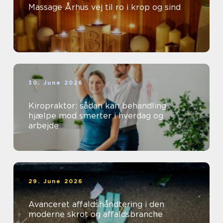
Massage Århus vej til ro i krop og sind
30. June 2026
Kiropraktor: sådan kan behandling
hjælpe mod smerter i hverdag og
arbejde
29. June 2026
Avanceret affaldshåndtering i den
moderne skrot og affaldsbranche