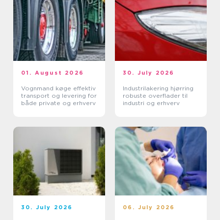
01. August 2026
30. July 2026
Vognmand køge effektiv
Industrilakering hjørring
transport og levering for
robuste overflader til
både private og erhverv
industri og erhverv
30. July 2026
06. July 2026