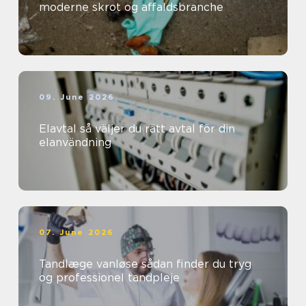
moderne skrot og affaldsbranche
09. June 2026
Elavtal så väljer du rätt avtal för din
elanvändning
07. June 2026
Tandlæge vanløse sådan finder du tryg
og professionel tandpleje