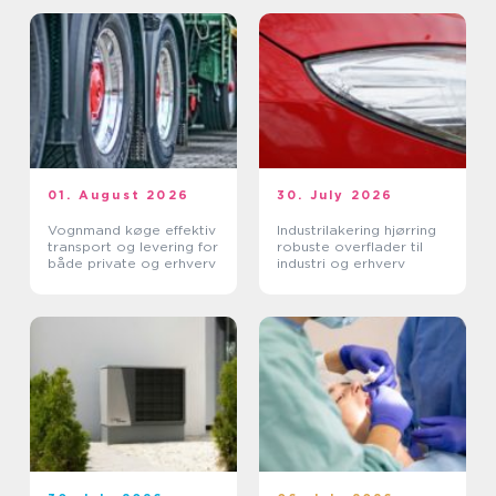
01. August 2026
30. July 2026
Vognmand køge effektiv
Industrilakering hjørring
transport og levering for
robuste overflader til
både private og erhverv
industri og erhverv