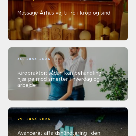
Massage Århus vej til ro i krop og sind
30. June 2026
Kiropraktor: sådan kan behandling
hjælpe mod smerter i hverdag og
arbejde
29. June 2026
Avanceret affaldshåndtering i den