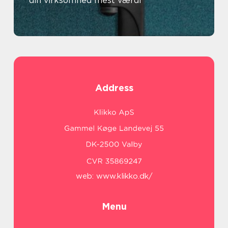
din virksomhed mest værdi
Address
web:
www.klikko.dk/
Menu