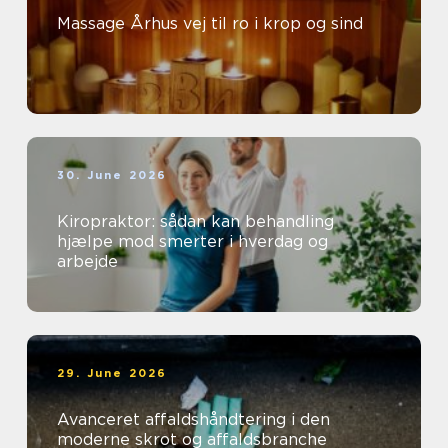
Massage Århus vej til ro i krop og sind
30. June 2026
Kiropraktor: sådan kan behandling
hjælpe mod smerter i hverdag og
arbejde
29. June 2026
Avanceret affaldshåndtering i den
moderne skrot og affaldsbranche