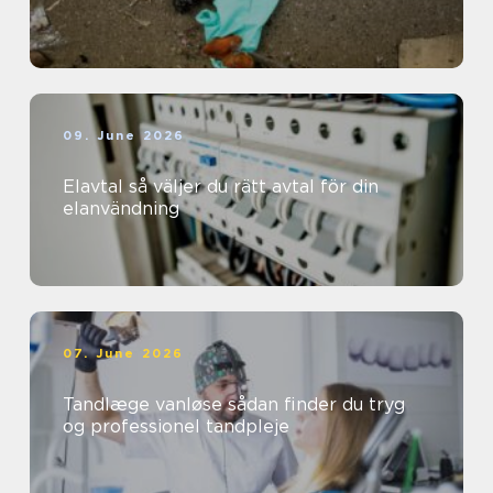
09. June 2026
Elavtal så väljer du rätt avtal för din
elanvändning
07. June 2026
Tandlæge vanløse sådan finder du tryg
og professionel tandpleje