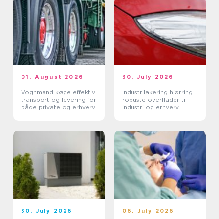
01. August 2026
30. July 2026
Vognmand køge effektiv
Industrilakering hjørring
transport og levering for
robuste overflader til
både private og erhverv
industri og erhverv
30. July 2026
06. July 2026