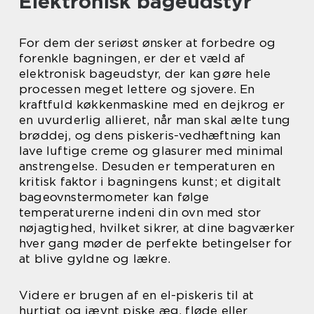
Elektronisk bageudstyr
For dem der seriøst ønsker at forbedre og
forenkle bagningen, er der et væld af
elektronisk bageudstyr, der kan gøre hele
processen meget lettere og sjovere. En
kraftfuld køkkenmaskine med en dejkrog er
en uvurderlig allieret, når man skal ælte tung
brøddej, og dens piskeris-vedhæftning kan
lave luftige creme og glasurer med minimal
anstrengelse. Desuden er temperaturen en
kritisk faktor i bagningens kunst; et digitalt
bageovnstermometer kan følge
temperaturerne indeni din ovn med stor
nøjagtighed, hvilket sikrer, at dine bagværker
hver gang møder de perfekte betingelser for
at blive gyldne og lækre.
Videre er brugen af en el-piskeris til at
hurtigt og jævnt piske æg, fløde eller