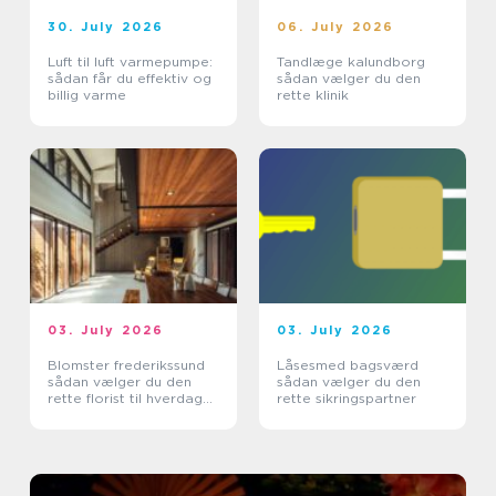
30. July 2026
06. July 2026
Luft til luft varmepumpe:
Tandlæge kalundborg
sådan får du effektiv og
sådan vælger du den
billig varme
rette klinik
03. July 2026
03. July 2026
Blomster frederikssund
Låsesmed bagsværd
sådan vælger du den
sådan vælger du den
rette florist til hverdag
rette sikringspartner
og særlige øjeblikke