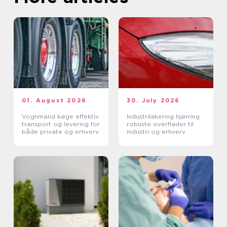
01. August 2026
30. July 2026
Vognmand køge effektiv
Industrilakering hjørring
transport og levering for
robuste overflader til
både private og erhverv
industri og erhverv