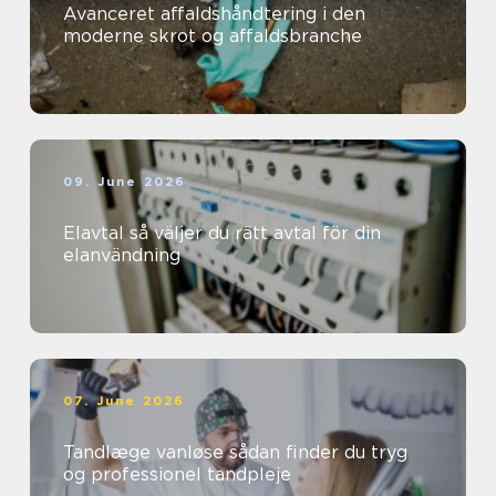
Avanceret affaldshåndtering i den
moderne skrot og affaldsbranche
09. June 2026
Elavtal så väljer du rätt avtal för din
elanvändning
07. June 2026
Tandlæge vanløse sådan finder du tryg
og professionel tandpleje