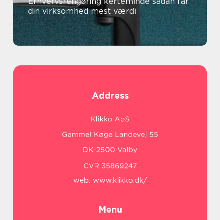
Erhvervsrengøring kerteminde sådan får
din virksomhed mest værdi
Address
web:
www.klikko.dk/
Menu