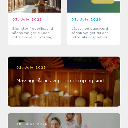
03. July 2026
03. July 2026
Blomster frederikssund
Låsesmed bagsværd
sådan vælger du den
sådan vælger du den
rette florist til hverdag
rette sikringspartner
og særlige øjeblikke
02. July 2026
Massage Århus vej til ro i krop og sind
30. June 2026