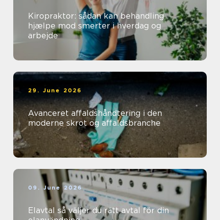
Kiropraktor: sådan kan behandling
hjælpe mod smerter i hverdag og
arbejde
29. June 2026
Avanceret affaldshåndtering i den
moderne skrot og affaldsbranche
09. June 2026
Elavtal så väljer du rätt avtal för din