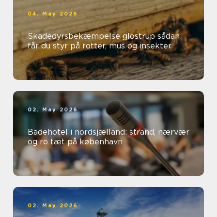
04. May 2026
Skadedyrsbekæmpelse glostrup sådan
får du styr på rotter, mus og insekter
02. May 2026
Badehotel i nordsjælland: strand, nærvær
og ro tæt på københavn
02. May 2026