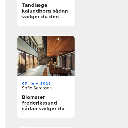
Tandlæge
kalundborg sådan
vælger du den
rette klinik
03. july 2026
Sofie Sørensen
Blomster
frederikssund
sådan vælger du
den rette florist til
hverdag og
særlige øjeblikke