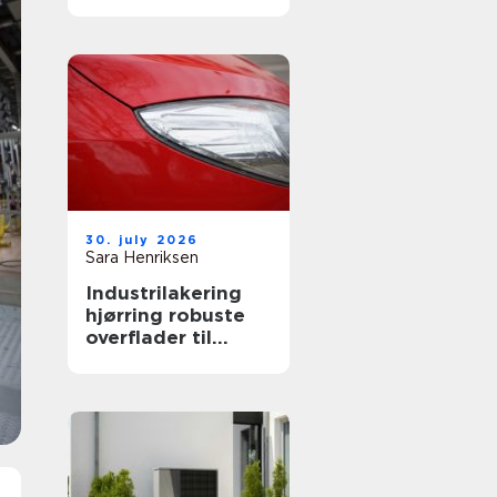
både private og
erhverv
30. july 2026
Sara Henriksen
Industrilakering
hjørring robuste
overflader til
industri og erhverv