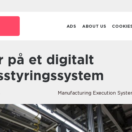
ADS
ABOUT US
COOKIE
sstyringssystem
n
Manufacturing Execution Syst