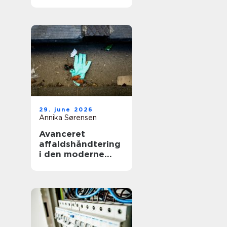
smerter i hverdag
og arbejde
29. june 2026
Annika Sørensen
Avanceret
affaldshåndtering
i den moderne
skrot og
affaldsbranche