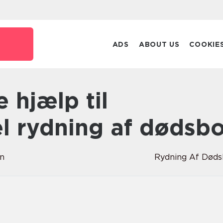
ADS
ABOUT US
COOKIE
el rydning af dødsb
en
Rydning Af Død