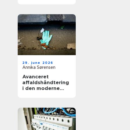
smerter i hverdag
og arbejde
29. june 2026
Annika Sørensen
Avanceret
affaldshåndtering
i den moderne
skrot og
affaldsbranche