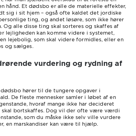
 hånd. Et dødsbo er alle de materielle effekter,
t sig i sit hjem – også ofte kaldet det jordiske
personlige ting, og andet løsøre, som ikke hører
 Og alle disse ting skal sorteres og skaffes af
ller lejligheden kan komme videre i systemet,
n lejebolig, som skal videre formidles, eller en
es og sælges.
edrørende vurdering og rydning af
f dødsbo hører til de tungere opgaver i
ld. De fleste mennesker samler i løbet af en
 genstande, hvoraf mange ikke har decideret
skal bortskaffes. Dog vil der ofte være værdi
stande, som du måske ikke selv ville vurdere
r, en marskandiser kan være til hjælp.