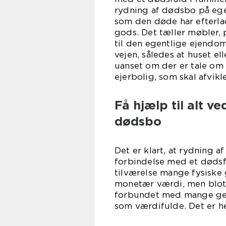
rydning af dødsbo på egen
som den døde har efterlad
gods. Det tæller møbler, 
til den egentlige ejendom.
vejen, således at huset e
uanset om der er tale om e
ejerbolig, som skal afvikl
Få hjælp til alt v
dødsbo
Det er klart, at rydning a
forbindelse med et dødsfa
tilværelse mange fysiske
monetær værdi, men blot 
forbundet med mange gen
som værdifulde. Det er he