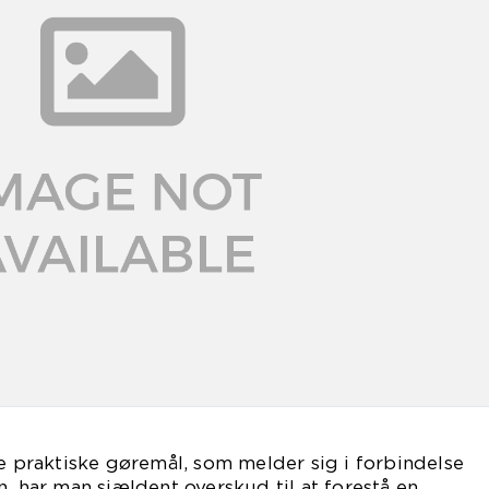
de praktiske gøremål, som melder sig i forbindelse
n, har man sjældent overskud til at forestå en