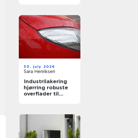
både private og
erhverv
30. july 2026
Sara Henriksen
Industrilakering
hjørring robuste
overflader til
industri og erhverv