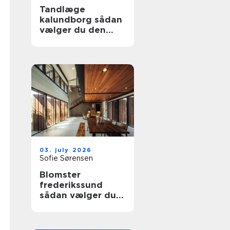
Tandlæge
kalundborg sådan
vælger du den
rette klinik
03. july 2026
Sofie Sørensen
Blomster
frederikssund
sådan vælger du
den rette florist til
hverdag og
særlige øjeblikke