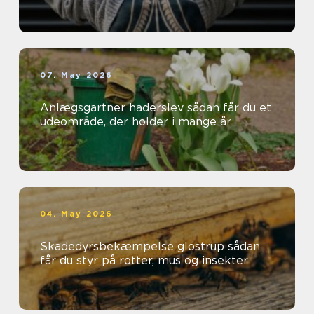
07. May 2026
Anlægsgartner haderslev sådan får du et
udeområde, der holder i mange år
04. May 2026
Skadedyrsbekæmpelse glostrup sådan
får du styr på rotter, mus og insekter