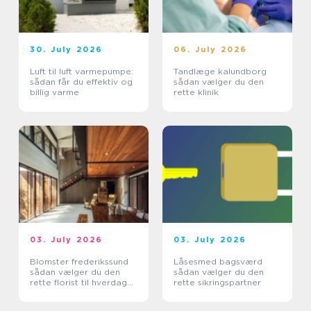
30. July 2026
06. July 2026
Luft til luft varmepumpe:
Tandlæge kalundborg
sådan får du effektiv og
sådan vælger du den
billig varme
rette klinik
03. July 2026
03. July 2026
Blomster frederikssund
Låsesmed bagsværd
sådan vælger du den
sådan vælger du den
rette florist til hverdag
rette sikringspartner
og særlige øjeblikke