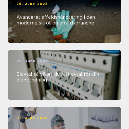
29. June 2026
Avanceret affaldshåndtering i den
moderne skrot og affaldsbranche
09. June 2026
Elavtal så väljer du rätt avtal för din
elanvändning
07. June 2026