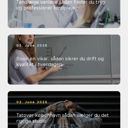
Tandlæge vanløse sådan finder du tryg
og professionel tandpleje
03. June 2026
Book en vikar: sådan sikrer du drift og
kvalitet i hverdagen
02. June 2026
Tatovør københavn sådan vælger du det
rigtige studio