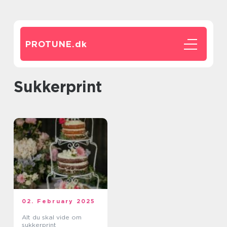
PROTUNE.
dk
sukkerprint
02. February 2025
Alt du skal vide om
sukkerprint