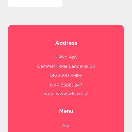
Address
web:
www.klikko.dk/
Menu
Ads