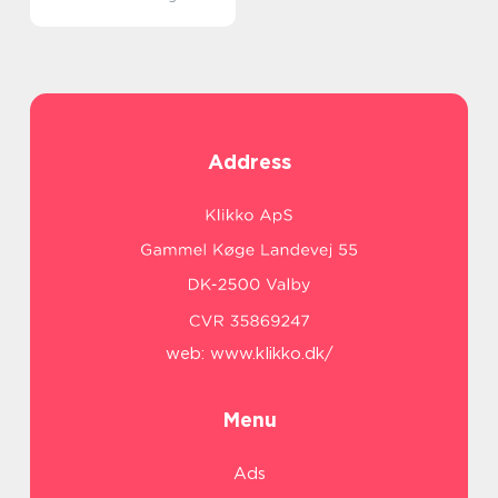
Address
web:
www.klikko.dk/
Menu
Ads