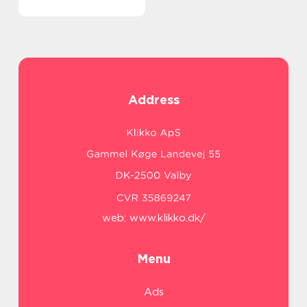
Address
web:
www.klikko.dk/
Menu
Ads